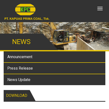
Toggl
naviga
NEWS
Announcement
Press Release
News Update
DOWNLOAD